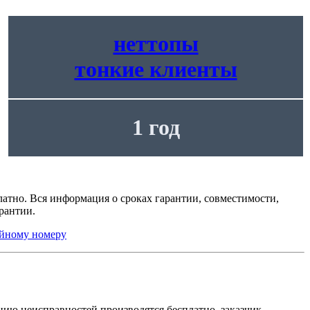
неттопы
тонкие клиенты
1 год
латно. Вся информация о сроках гарантии, совместимости,
рантии.
йному номеру
нию неисправностей производятся бесплатно, заказчик