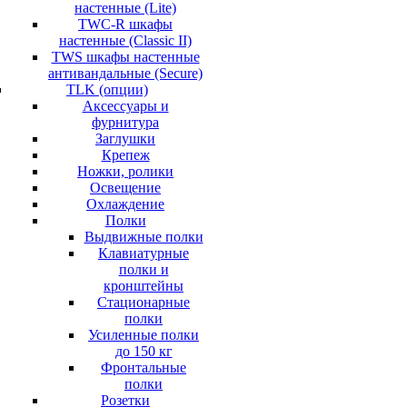
настенные (Lite)
TWC-R шкафы
настенные (Classic II)
TWS шкафы настенные
антивандальные (Secure)
TLK (опции)
Аксессуары и
фурнитура
Заглушки
Крепеж
Ножки, ролики
Освещение
Охлаждение
Полки
Выдвижные полки
Клавиатурные
полки и
кронштейны
Стационарные
полки
Усиленные полки
до 150 кг
Фронтальные
полки
Розетки