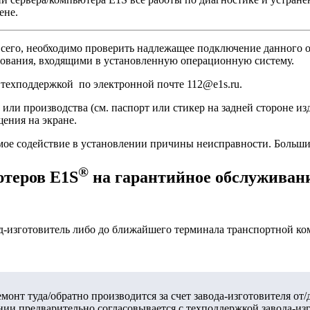
ене.
 всего, необходимо проверить надлежащее подключение данного 
дования, входящими в установленную операционную систему.
 техподдержкой по электронной почте 112@e1s.ru.
или производства (см. паспорт или стикер на задней стороне из
ения на экране.
мое содействие в установлении причины неисправности. Больши
®
ютеров E1S
на гарантийное обслуживан
од-изготовитель либо до ближайшего терминала транспортной ко
онт туда/обратно производится за счет завода-изготовителя от
ии предварительно согласовывается с техподдержкой завода-изг