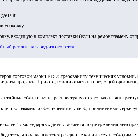
2@e1s.ru
ую упаковку
вку, входящую в комплект поставки (если на ремонт/замену от
ийный ремонт на завод-изготовитель
ьютеров торговой марки E1S® требованиям технических условий
 от даты продажи. При отсутствии отметки торгующей организац
рантийные обязательства распространяются только на аппаратную
бность программного обеспечения и ущерб, причиненный сервер
е более 45 календарных дней с момента подтверждения неиспра
едитесь, что у вас имеются резервные копии всех необходимых 