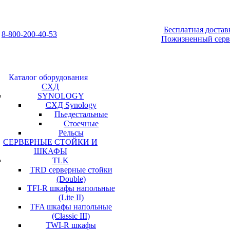
Бесплатная достав
8-800-200-40-53
Пожизненный серв
Каталог оборудования
СХД
SYNOLOGY
СХД Synology
Пьедестальные
Стоечные
Рельсы
СЕРВЕРНЫЕ СТОЙКИ И
ШКАФЫ
TLK
TRD серверные стойки
(Double)
TFI-R шкафы напольные
(Lite II)
TFA шкафы напольные
(Classic III)
TWI-R шкафы