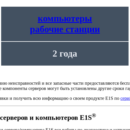
компьютеры
рабочие станции
2 года
нию неисправностей и все запасные части предоставляются бесп
е компоненты серверов могут быть установлены другие сроки га
шивки и получить всю информацию о своем продукте E1S по
сери
®
серверов и компьютеров E1S
и сервера/компьютера E1S все работы по диагностике и устране