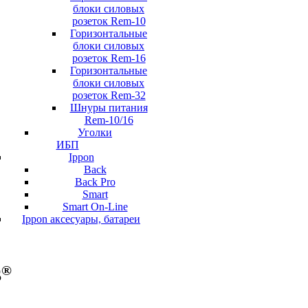
блоки силовых
розеток Rem-10
Горизонтальные
блоки силовых
розеток Rem-16
Горизонтальные
блоки силовых
розеток Rem-32
Шнуры питания
Rem-10/16
Уголки
ИБП
Ippon
Back
Back Pro
Smart
Smart On-Line
Ippon аксесуары, батареи
®
S