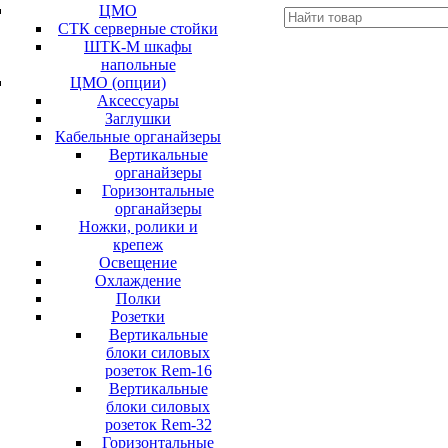
ЦМО
СТК серверные стойки
ШТК-М шкафы
напольные
ЦМО (опции)
Аксессуары
Заглушки
Кабельные органайзеры
Вертикальные
органайзеры
Горизонтальные
органайзеры
Ножки, ролики и
крепеж
Освещение
Охлаждение
Полки
Розетки
Вертикальные
блоки силовых
розеток Rem-16
Вертикальные
блоки силовых
розеток Rem-32
Горизонтальные