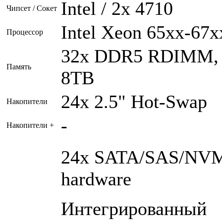
Intel / 2x 4710
Чипсет / Сокет
Intel Xeon 65xx-67x
Процессор
32x DDR5 RDIMM,
Память
8TB
24x 2.5" Hot-Swap
Накопители
-
Накопители +
24x SATA/SAS/NV
hardware
Интегрированный