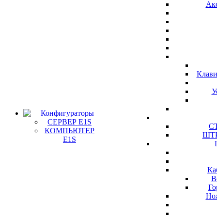
Ак
Клави
У
Конфигураторы
СЕРВЕР E1S
СТ
КОМПЬЮТЕР
ШТК
E1S
Ка
В
Го
Но