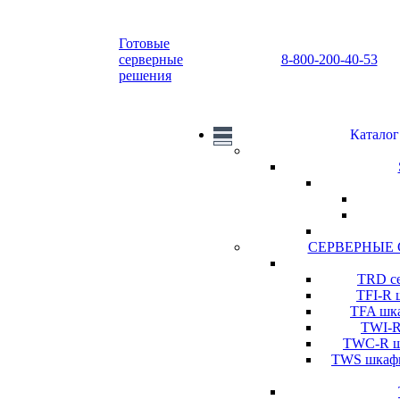
Готовые
серверные
8-800-200-40-53
решения
Каталог
СЕРВЕРНЫЕ
TRD се
TFI-R 
TFA шка
TWI-R
TWC-R шк
TWS шкафы