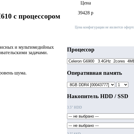
Цена
39428
p
H610 с процессором
Цена конфигурации не является оферто
фисных и мультимедийных
Процессор
вательскими задачами.
Оперативная память
ровень шума.
Накопитель HDD / SSD
3.5" HDD