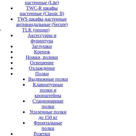
настенные (Lite)
TWC-R шкафы
настенные (Classic II)
TWS шкафы настенные
антивандальные (Secure)
TLK (опции)
Аксессуары и
фурнитура
Заглушки
Крепеж
Ножки, ролики
Освещение
Охлаждение
Полки
Выдвижные полки
Клавиатурные
полки и
кронштейны
Стационарные
полки
Усиленные полки
до 150 кг
Фронтальные
полки
Розетки