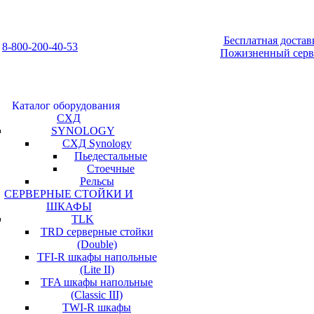
Бесплатная достав
8-800-200-40-53
Пожизненный серв
Каталог оборудования
СХД
SYNOLOGY
СХД Synology
Пьедестальные
Стоечные
Рельсы
СЕРВЕРНЫЕ СТОЙКИ И
ШКАФЫ
TLK
TRD серверные стойки
(Double)
TFI-R шкафы напольные
(Lite II)
TFA шкафы напольные
(Classic III)
TWI-R шкафы