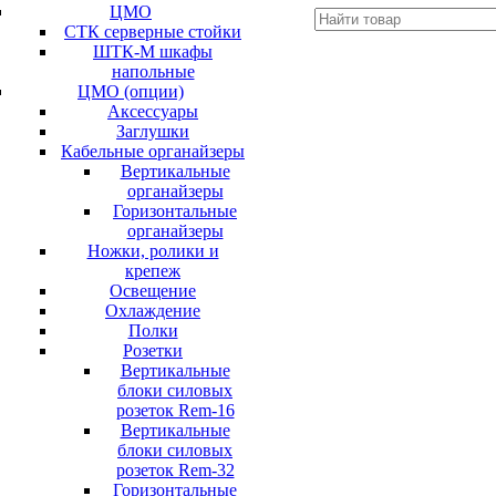
ЦМО
СТК серверные стойки
ШТК-М шкафы
напольные
ЦМО (опции)
Аксессуары
Заглушки
Кабельные органайзеры
Вертикальные
органайзеры
Горизонтальные
органайзеры
Ножки, ролики и
крепеж
Освещение
Охлаждение
Полки
Розетки
Вертикальные
блоки силовых
розеток Rem-16
Вертикальные
блоки силовых
розеток Rem-32
Горизонтальные