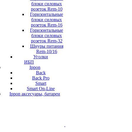
блоки силовых
розеток Rem-10
Горизонтальные
блоки силовых
розеток Rem-16
Горизонтальные
блоки силовых
розеток Rem-32
Шнуры питания
Rem-10/16
Уголки
ИБП
Ippon
Back
Back Pro
Smart
Smart On-Line
Ippon аксесуары, батареи