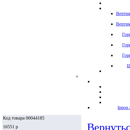
Вертик
Вертик
Гор
Гор
Гор
Ш
Ippon 
Код товара 00044185
Вернутьс
16551
p