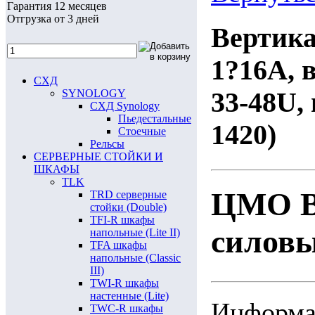
Гарантия 12 месяцев
Отгрузка от 3 дней
Вертика
1?16A, 
СХД
33-48U,
SYNOLOGY
СХД Synology
Пьедестальные
1420)
Стоечные
Рельсы
СЕРВЕРНЫЕ СТОЙКИ И
ШКАФЫ
TLK
ЦМО В
TRD серверные
стойки (Double)
TFI-R шкафы
силовы
напольные (Lite II)
TFA шкафы
напольные (Classic
III)
TWI-R шкафы
настенные (Lite)
Информац
TWC-R шкафы