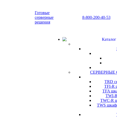
Готовые
серверные
8-800-200-40-53
решения
Каталог
СЕРВЕРНЫЕ
TRD се
TFI-R 
TFA шка
TWI-R
TWC-R шк
TWS шкафы