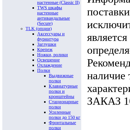
настенные (Classic II)
TWS шкафы
поставки
настенные
антивандальные
исключит
(Secure)
TLK (опции)
является
Аксессуары и
фурнитура
Заглушки
определя
Крепеж
Ножки, ролики
Рекоменд
Освещение
Охлаждение
Полки
наличие 
Выдвижные
полки
характ
Клавиатурные
полки и
кронштейны
ЗАКАЗ 10
Стационарные
полки
Усиленные
полки до 150 кг
Фронтальные
полки