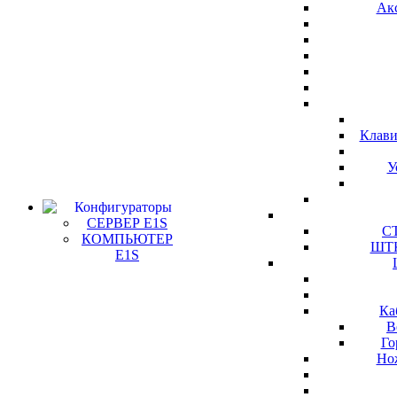
Ак
Клави
У
Конфигураторы
СЕРВЕР E1S
СТ
КОМПЬЮТЕР
ШТК
E1S
Ка
В
Го
Но