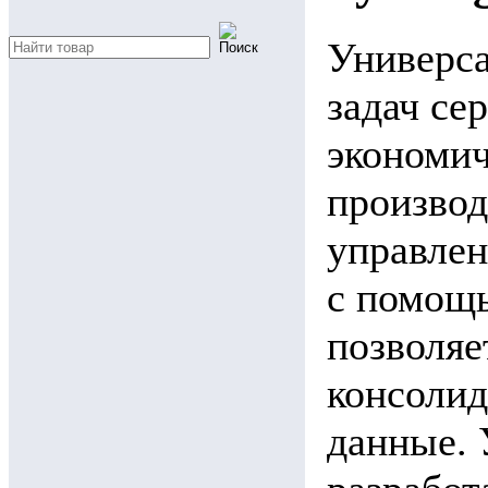
Универс
задач сер
экономич
произво
управле
с помощ
позволяе
консолид
данные. 