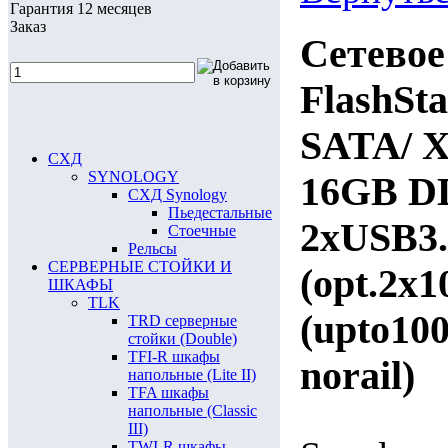
Гарантия 12 месяцев
Заказ
Сетевое
FlashSta
SATA/ X
СХД
SYNOLOGY
16GB D
СХД Synology
Пьедестальные
2xUSB3.
Стоечные
Рельсы
СЕРВЕРНЫЕ СТОЙКИ И
(opt.2x
ШКАФЫ
TLK
(upto10
TRD серверные
стойки (Double)
TFI-R шкафы
norail)
напольные (Lite II)
TFA шкафы
напольные (Classic
III)
TWI-R шкафы