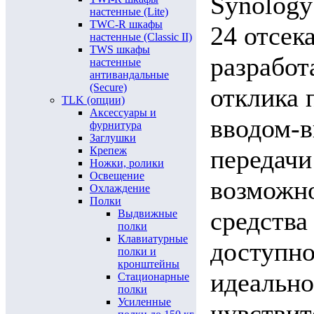
Synology
настенные (Lite)
TWC-R шкафы
24 отсек
настенные (Classic II)
TWS шкафы
разработ
настенные
антивандальные
(Secure)
отклика 
TLK (опции)
Аксессуары и
вводом-в
фурнитура
Заглушки
Крепеж
передачи
Ножки, ролики
Освещение
возможн
Охлаждение
Полки
средства
Выдвижные
полки
Клавиатурные
доступно
полки и
кронштейны
идеально
Стационарные
полки
Усиленные
чувствит