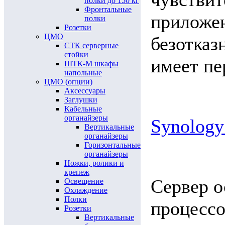
полки до 150 кг
Фронтальные
приложен
полки
Розетки
ЦМО
безотказ
СТК серверные
стойки
имеет пе
ШТК-М шкафы
напольные
ЦМО (опции)
Аксессуары
Заглушки
Кабельные
органайзеры
Synology
Вертикальные
органайзеры
Горизонтальные
органайзеры
Ножки, ролики и
крепеж
Сервер 
Освещение
Охлаждение
Полки
процессо
Розетки
Вертикальные