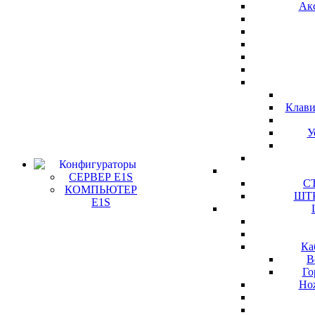
Ак
Клави
У
Конфигураторы
СЕРВЕР E1S
СТ
КОМПЬЮТЕР
ШТК
E1S
Ка
В
Го
Но