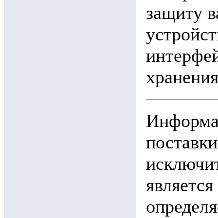
защиту 
устройст
интерфей
хранения
Информац
поставки
исключит
является
определя