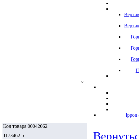
Вертик
Вертик
Гор
Гор
Гор
Ш
Ippon 
Код товара 00042062
Вернутьс
1173462
p