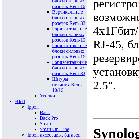
регистро
блоки силовых
розеток Rem-16
Вертикальные
возможно
блоки силовых
розеток Rem-32
4x1Гбит/
Горизонтальные
блоки силовых
розеток Rem-10
RJ-45, б
Горизонтальные
блоки силовых
резервир
розеток Rem-16
Горизонтальные
блоки силовых
установк
розеток Rem-32
Шнуры
2.5".
питания Rem-
10/16
Уголки
ИБП
Ippon
Back
Back Pro
Smart
Synolo
Smart On-Line
Ippon аксесуары, батареи