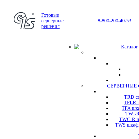
Готовые
серверные
8-800-200-40-53
решения
Каталог
СЕРВЕРНЫЕ
TRD се
TFI-R 
TFA шка
TWI-R
TWC-R шк
TWS шкафы