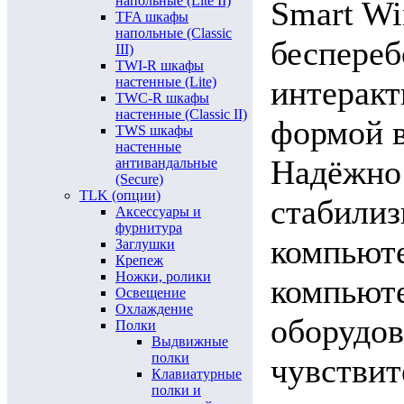
напольные (Lite II)
Smart Wi
TFA шкафы
напольные (Classic
беспереб
III)
TWI-R шкафы
настенные (Lite)
интеракт
TWC-R шкафы
настенные (Classic II)
формой в
TWS шкафы
настенные
Надёжно 
антивандальные
(Secure)
TLK (опции)
стабилиз
Аксессуары и
фурнитура
компьюте
Заглушки
Крепеж
Ножки, ролики
компьюте
Освещение
Охлаждение
оборудов
Полки
Выдвижные
полки
чувствит
Клавиатурные
полки и