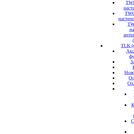
TWI
насте
TWC
настенн
TW
н
анти
TLK (
Акс
ф
З
Нож
Ос
Ох
К
С