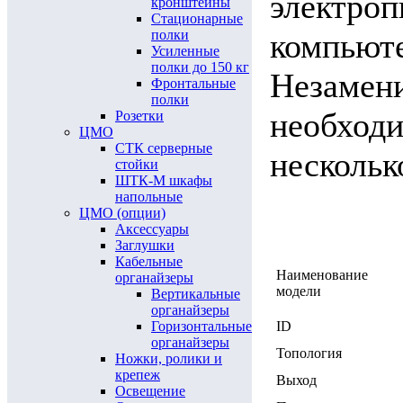
электроп
кронштейны
Стационарные
полки
компьюте
Усиленные
полки до 150 кг
Незамени
Фронтальные
полки
необход
Розетки
ЦМО
СТК серверные
нескольк
стойки
ШТК-М шкафы
напольные
ЦМО (опции)
Аксессуары
Заглушки
Кабельные
Наименование
органайзеры
модели
Вертикальные
органайзеры
Горизонтальные
ID
органайзеры
Топология
Ножки, ролики и
крепеж
Выход
Освещение