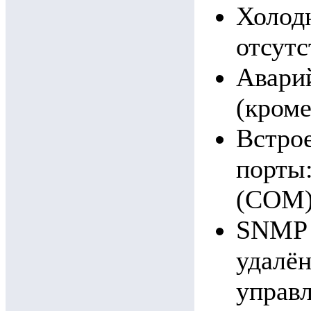
Холод
отсутс
Авари
(кроме
Встро
порты:
(COM)
SNMP 
удалён
управл