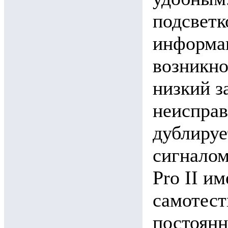
подсветк
информац
возникно
низкий з
неисправ
дублируе
сигналом
Pro II и
самотест
постоян