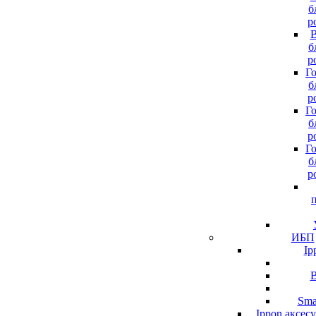
б
р
В
б
р
Г
б
р
Г
б
р
Г
б
р
ИБП
Ip
B
Sma
Ippon аксес