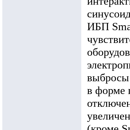
интеракт
синусоид
ИБП Smar
чувствит
оборудов
электроп
выбросы 
в форме 
отключен
увеличен
(кроме S