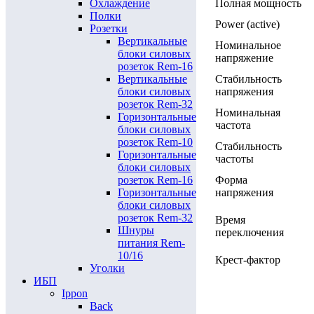
Охлаждение
Полная мощность
Полки
Power (active)
Розетки
Вертикальные
Номинальное
блоки силовых
напряжение
розеток Rem-16
Вертикальные
Стабильность
блоки силовых
напряжения
розеток Rem-32
Номинальная
Горизонтальные
частота
блоки силовых
розеток Rem-10
Стабильность
Горизонтальные
частоты
блоки силовых
розеток Rem-16
Форма
Горизонтальные
напряжения
блоки силовых
розеток Rem-32
Время
Шнуры
переключения
питания Rem-
10/16
Крест-фактор
Уголки
ИБП
Ippon
Back