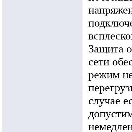
напряжен
подключе
всплеско
Защита о
сети обе
режим не
перегруз
случае е
допусти
немедлен