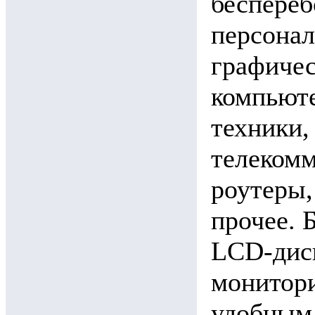
беспереб
персона
графичес
компьют
техники,
телекомм
роутеры,
прочее. 
LCD-дисп
монитори
удобным.