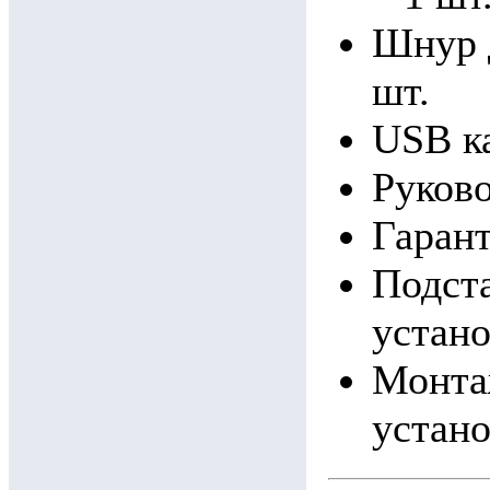
Шнур 
шт.
USB ка
Руково
Гаран
Подста
устано
Монта
устано