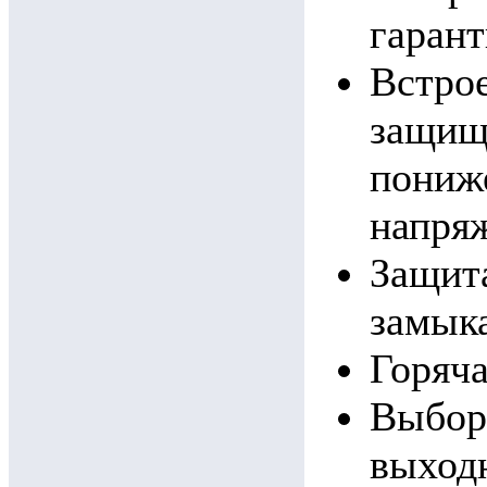
гаран
Встро
защищ
пониж
напря
Защита
замыка
Горяча
Выбор
выход