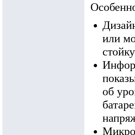
Особенн
Дизайн
или мо
стойку
Инфор
показ
об уро
батаре
напряж
Микро