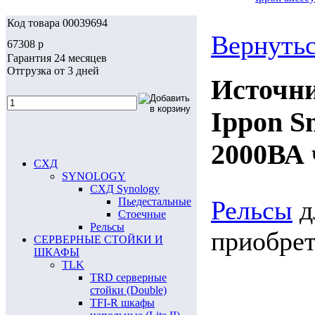
Код товара 00039694
Вернутьс
67308
p
Гарантия 24 месяцев
Отгрузка от 3 дней
Источни
Ippon S
2000ВА 
СХД
SYNOLOGY
СХД Synology
Пьедестальные
Рельсы
д
Стоечные
Рельсы
приобрет
СЕРВЕРНЫЕ СТОЙКИ И
ШКАФЫ
TLK
TRD серверные
стойки (Double)
TFI-R шкафы