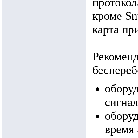
протокол
кроме Sm
карта пр
Рекоменд
беспереб
оборуд
сигнал
оборуд
время 