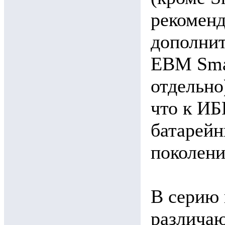
рекоменд
дополни
EBM Smar
отдельно
что к ИБ
батарей
поколени
В серию 
различа