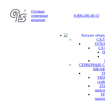
Готовые
серверные
8-800-200-40-53
решения
Каталог обору
СХД
SYN
СХД
П
СЕРВЕРНЫЕ 
ШКА
T
TRD
стой
TF
наполь
TF
наполь