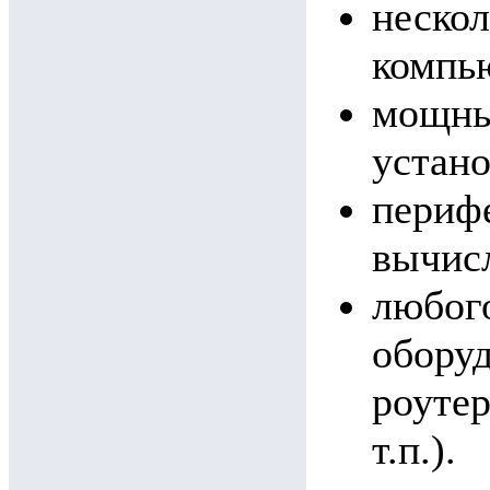
неско
компью
мощных
устано
периф
вычис
любог
обору
роуте
т.п.).