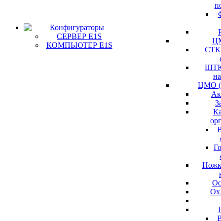
п
Конфигураторы
СЕРВЕР E1S
Ц
КОМПЬЮТЕР E1S
СТК
ШТК
н
ЦМО (
Ак
З
К
ор
В
Г
Ножк
Ос
Ох
В