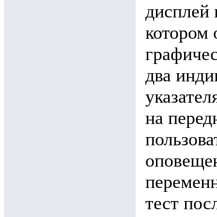
дисплей 
котором 
графиче
два инди
указател
на перед
пользова
оповеще
переменн
тест пос