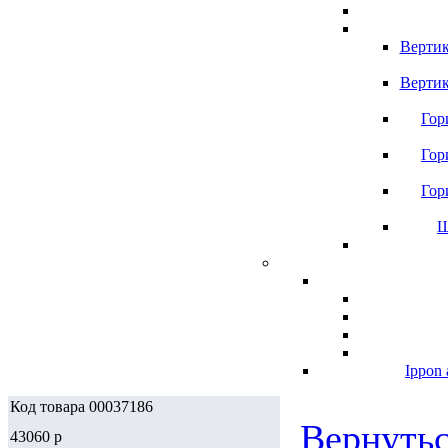
Вертик
Вертик
Гор
Гор
Гор
Ш
Ippon 
Код товара 00037186
Вернутьс
43060
p