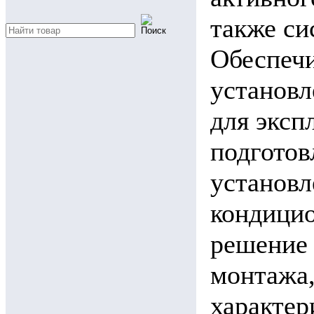
также си
Обеспечи
установл
для эксп
подгото
установл
кондицио
решение 
монтажа,
характер