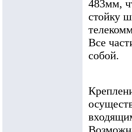
483мм, ч
стойку ш
телекомм
Все част
собой.
Креплени
осуществ
входящим
Возможна