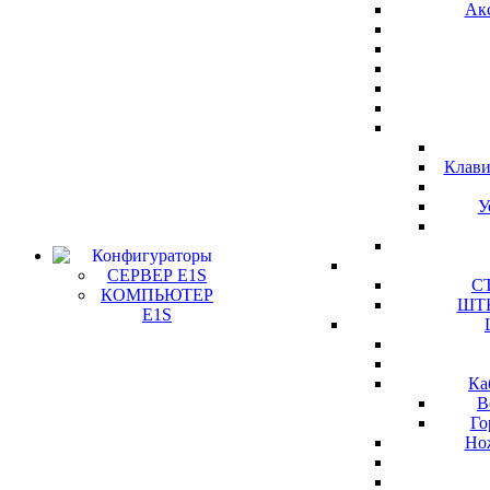
Ак
Клави
У
Конфигураторы
СЕРВЕР E1S
СТ
КОМПЬЮТЕР
ШТК
E1S
Ка
В
Го
Но