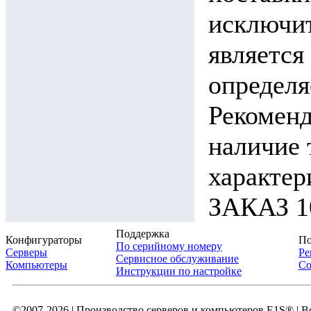
исключит
является
определя
Рекоменд
наличие 
характ
ЗАКАЗ 10
Поддержка
Конфигураторы
По
По серийному номеру
Серверы
Ре
Сервисное обслуживание
Компьютеры
Со
Инструкции по настройке
©2007-2026 | Производство серверов и компьютеров E1S® | 