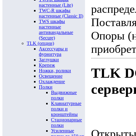
настенные (Lite)
распреде
TWC-R шкафы
настенные (Classic II)
Поставля
TWS шкафы
настенные
Опоры (н
антивандальные
(Secure)
TLK (опции)
приобрет
Аксессуары и
фурнитура
Заглушки
Крепеж
TLK D
Ножки, ролики
Освещение
Охлаждение
сервер
Полки
Выдвижные
полки
Клавиатурные
полки и
кронштейны
Стационарные
полки
Открытые
Усиленные