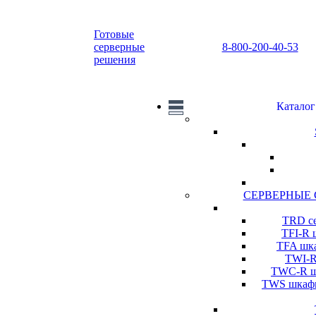
Готовые
серверные
8-800-200-40-53
решения
Каталог
СЕРВЕРНЫЕ
TRD се
TFI-R 
TFA шка
TWI-R
TWC-R шк
TWS шкафы