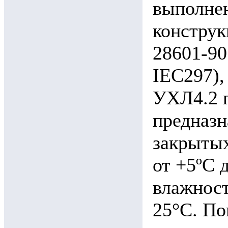
выполнен
конструк
28601-90
IEC297),
УХЛ4.2 
предназн
закрыты
от +5ºС 
влажност
25°С. По