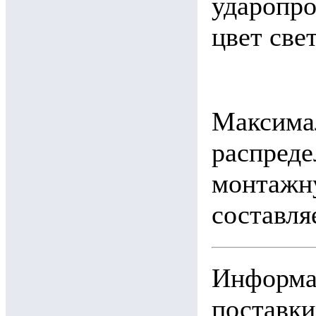
ударопро
цвет све
Максима
распреде
монтажн
составляе
Информац
поставки