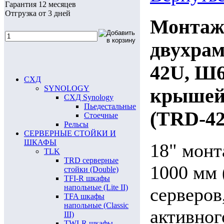
Гарантия 12 месяцев
Отгрузка от 3 дней
Монтаж
двухрам
42U, Ш6
СХД
SYNOLOGY
крышей,
СХД Synology
Пьедестальные
(TRD-42
Стоечные
Рельсы
СЕРВЕРНЫЕ СТОЙКИ И
ШКАФЫ
18" монт
TLK
TRD серверные
1000 мм 
стойки (Double)
TFI-R шкафы
напольные (Lite II)
серверов
TFA шкафы
напольные (Classic
активног
III)
TWI-R шкафы