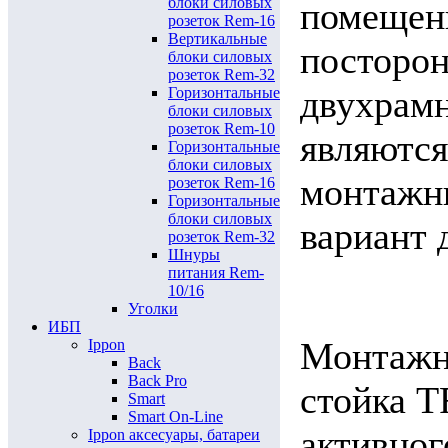
блоки силовых
помещен
розеток Rem-16
Вертикальные
посторон
блоки силовых
розеток Rem-32
двухрам
Горизонтальные
блоки силовых
розеток Rem-10
являются
Горизонтальные
блоки силовых
монтажн
розеток Rem-16
Горизонтальные
блоки силовых
вариант 
розеток Rem-32
Шнуры
питания Rem-
10/16
Уголки
ИБП
Монтажн
Ippon
Back
Back Pro
стойка T
Smart
Smart On-Line
активног
Ippon аксесуары, батареи