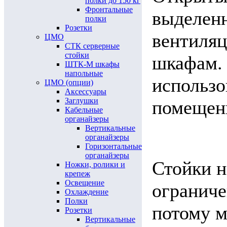
полки до 150 кг
Фронтальные
выделен
полки
Розетки
вентиляц
ЦМО
СТК серверные
стойки
шкафам. 
ШТК-М шкафы
напольные
использо
ЦМО (опции)
Аксессуары
Заглушки
помещен
Кабельные
органайзеры
Вертикальные
органайзеры
Горизонтальные
органайзеры
Стойки 
Ножки, ролики и
крепеж
Освещение
ограниче
Охлаждение
Полки
потому м
Розетки
Вертикальные