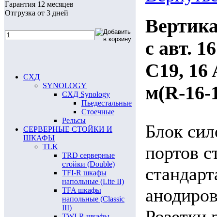
Гарантия 12 месяцев
Отгрузка от 3 дней
Вертика
с авт. 1
C19, 16 
СХД
SYNOLOGY
м(R-16-
СХД Synology
Пьедестальные
Стоечные
Рельсы
Блок сил
СЕРВЕРНЫЕ СТОЙКИ И
ШКАФЫ
TLK
портов с
TRD серверные
стойки (Double)
стандарт
TFI-R шкафы
напольные (Lite II)
анодиров
TFA шкафы
напольные (Classic
III)
Розетки 
TWI-R шкафы