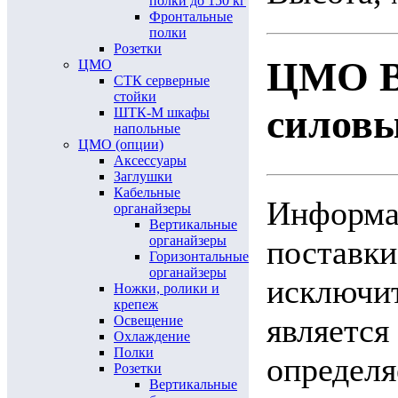
полки до 150 кг
Фронтальные
полки
Розетки
ЦМО В
ЦМО
СТК серверные
стойки
силовы
ШТК-М шкафы
напольные
ЦМО (опции)
Аксессуары
Заглушки
Кабельные
Информац
органайзеры
Вертикальные
органайзеры
поставки
Горизонтальные
органайзеры
исключит
Ножки, ролики и
крепеж
является
Освещение
Охлаждение
Полки
определя
Розетки
Вертикальные