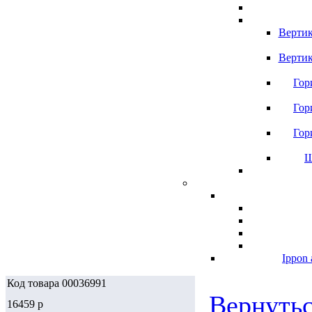
Вертик
Вертик
Гор
Гор
Гор
Ш
Ippon 
Код товара 00036991
Вернутьс
16459
p