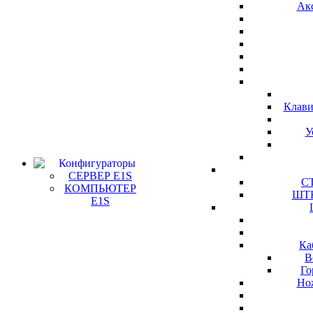
Ак
Клави
У
Конфигураторы
СЕРВЕР E1S
СТ
КОМПЬЮТЕР
ШТК
E1S
Ка
В
Го
Но