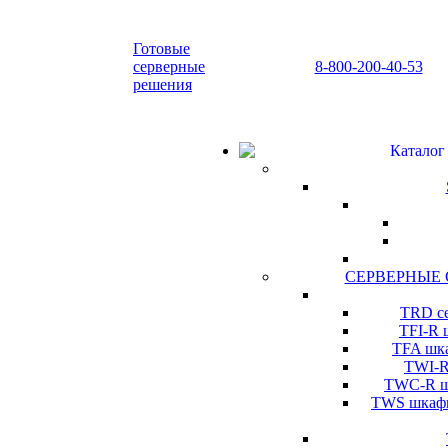
Готовые
серверные
8-800-200-40-53
решения
Каталог
СЕРВЕРНЫЕ
TRD се
TFI-R 
TFA шка
TWI-R
TWC-R шк
TWS шкафы