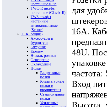
настенные (Lite)
для удоб
TWC-R шкафы
настенные (Classic II)
TWS шкафы
штекеров
настенные
антивандальные
16А. Каб
(Secure)
TLK (опции)
Аксессуары и
предназн
фурнитура
Заглушки
48U. Пос
Крепеж
Ножки, ролики
Освещение
упаковке
Охлаждение
Полки
частота:
Выдвижные
полки
Вход пит
Клавиатурные
полки и
кронштейны
напряжен
Стационарные
полки
Высота, 
Усиленные