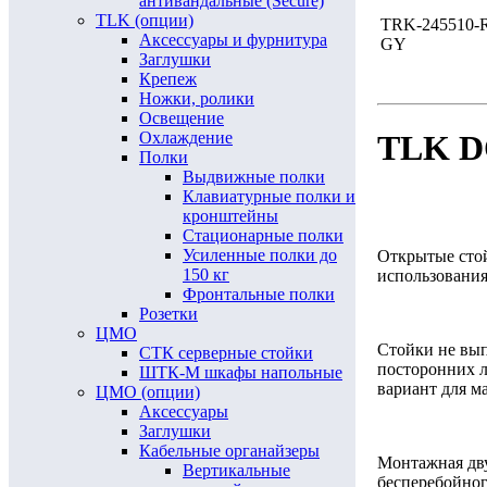
антивандальные (Secure)
TLK (опции)
TRK-245510-
Аксессуары и фурнитура
GY
Заглушки
Крепеж
Ножки, ролики
Освещение
Охлаждение
TLK D
Полки
Выдвижные полки
Клавиатурные полки и
кронштейны
Стационарные полки
Усиленные полки до
Открытые стой
150 кг
использования
Фронтальные полки
Розетки
ЦМО
Стойки не вып
СТК серверные стойки
посторонних 
ШТК-М шкафы напольные
вариант для м
ЦМО (опции)
Аксессуары
Заглушки
Кабельные органайзеры
Монтажная дву
Вертикальные
бесперебойног