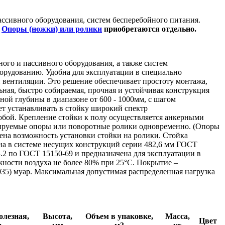
ассивного оборудования, систем бесперебойного питания.
.
Опоры (ножки) или ролики
приобретаются отдельно.
ого и пассивного оборудования, а также систем
орудованию. Удобна для эксплуатации в специально
вентиляции. Это решение обеспечивает простоту монтажа,
ная, быстро собираемая, прочная и устойчивая конструкция
ой глубины в диапазоне от 600 - 1000мм, с шагом
ет устанавливать в стойку широкий спектр
обой. Крепление стойки к полу осуществляется анкерными
улируемые опоры или поворотные ролики одновременно. (Опоры
ена возможность установки стойки на ролики. Стойка
ена в системе несущих конструкций серии 482,6 мм ГОСТ
2 по ГОСТ 15150-69 и предназначена для эксплуатации в
жности воздуха не более 80% при 25°С. Покрытие –
35) муар. Максимальная допустимая распределенная нагрузка
олезная,
Высота,
Объем в упаковке,
Масса,
Цвет