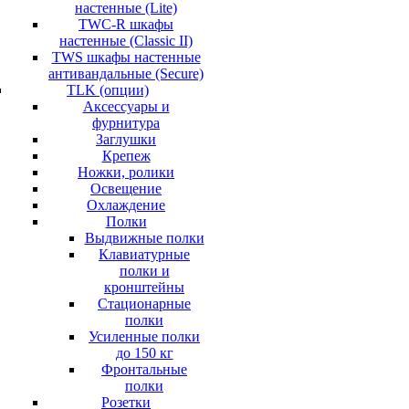
настенные (Lite)
TWC-R шкафы
настенные (Classic II)
TWS шкафы настенные
антивандальные (Secure)
TLK (опции)
Аксессуары и
фурнитура
Заглушки
Крепеж
Ножки, ролики
Освещение
Охлаждение
Полки
Выдвижные полки
Клавиатурные
полки и
кронштейны
Стационарные
полки
Усиленные полки
до 150 кг
Фронтальные
полки
Розетки