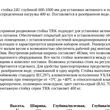
 стойка 24U глубиной 600-1000 мм для установки активного и п
спределенная нагрузка 400 кг. Поставляется в разобранном виде
храмная раздвижная стойка TRK подходит для установки активн
о питания. Обеспечивает открытый доступ к установленному об
х помещениях с установленной системой кондиционирования и 
луатации и характеризуется широким набором опций. Универсаль
ет малым весом и возможностью обеспечить рабочий ряд монтажн
0мм. Внутренняя рабочая ширина составляет 483мм, что позволя
ционного оборудования. Все части стойки заземляются между с
ящими в комплект поставки. Возможна установка стоек на рег
бретаются отдельно). Для удобства транспортировки предусмотр
в разобранном виде, упакованной в одну коробу. Cтойка выполн
дюймовому стандарту IEC297), климатическом исполнении УХЛ4.
щениях при температуре от +5ºС до +40ºС и относительной вла
даропрочное, полимерно-эпоксидное, цвет светло-серый (RAL 70
онтажную стойку серии TRK составляет 400 кг.
Высота,
Ширина,
Глубина/полезная,
Глубина/п