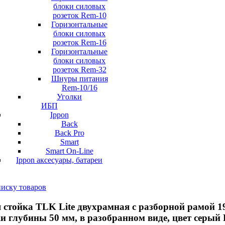
блоки силовых
розеток Rem-10
Горизонтальные
блоки силовых
розеток Rem-16
Горизонтальные
блоки силовых
розеток Rem-32
Шнуры питания
Rem-10/16
Уголки
ИБП
Ippon
Back
Back Pro
Smart
Smart On-Line
Ippon аксесуары, батареи
писку товаров
стойка TLK Lite двухрамная с разборной рамой 1
и глубины 50 мм, в разобранном виде, цвет серы