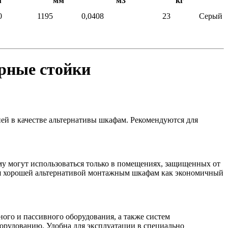
м
мм
м3
кг
0
1195
0,0408
23
Серый
рные стойки
й в качестве альтернативы шкафам. Рекомендуются для
у могут использоваться только в помещениях, защищенных от
я хорошей альтернативой монтажным шкафам как экономичный
ого и пассивного оборудования, а также систем
орудованию. Удобна для эксплуатации в специально