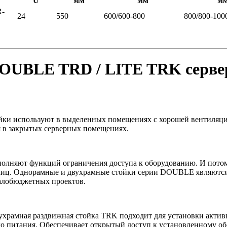
U
мм
мм
м
R-
24
550
600/600-800
800/800-100
OUBLE TRD / LITE TRK серве
ки используют в выделенных помещениях с хорошей вентиляцие
 в закрытых серверных помещениях.
олняют функций ограничения доступа к оборудованию. И потом
лиц. Однорамные и двухрамные стойки серии DOUBLE являютс
алобюджетных проектов.
храмная раздвижная стойка TRK подходит для установки активн
о питания. Обеспечивает открытый доступ к установленному об