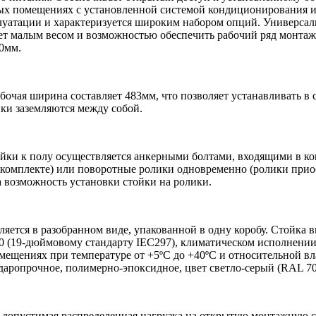
х помещениях с установленной системой кондиционирования и 
луатации и характеризуется широким набором опций. Универсаль
ет малым весом и возможностью обеспечить рабочий ряд монтажн
0мм.
бочая ширина составляет 483мм, что позволяет устанавливать 
йки заземляются между собой.
йки к полу осуществляется анкерными болтами, входящими в ко
 комплекте) или поворотные ролики одновременно (ролики прио
 возможность установки стойки на ролики.
ляется в разобранном виде, упакованной в одну коробу. Cтойка
 (19-дюймовому стандарту IEC297), климатическом исполнении
мещениях при температуре от +5ºС до +40ºС и относительной вл
даропрочное, полимерно-эпоксидное, цвет светло-серый (RAL 70
допустимая распределенная нагрузка на открытую монтажную ст