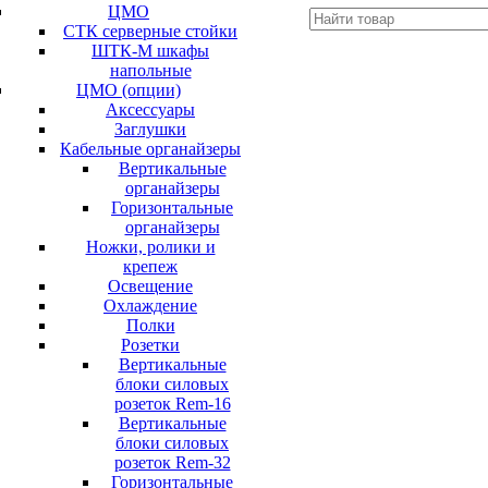
ЦМО
СТК серверные стойки
ШТК-М шкафы
напольные
ЦМО (опции)
Аксессуары
Заглушки
Кабельные органайзеры
Вертикальные
органайзеры
Горизонтальные
органайзеры
Ножки, ролики и
крепеж
Освещение
Охлаждение
Полки
Розетки
Вертикальные
блоки силовых
розеток Rem-16
Вертикальные
блоки силовых
розеток Rem-32
Горизонтальные