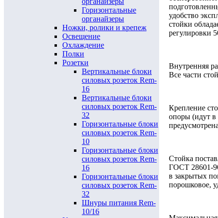
органайзеры
подготовленны
Горизонтальные
удобство эксп
органайзеры
стойки облада
Ножки, ролики и крепеж
регулировки 5
Освещение
Охлаждение
Полки
Розетки
Внутренняя ра
Вертикальные блоки
Все части сто
силовых розеток Rem-
16
Вертикальные блоки
силовых розеток Rem-
Крепление сто
32
опоры (идут в
Горизонтальные блоки
предусмотрена
силовых розеток Rem-
10
Горизонтальные блоки
Стойка постав
силовых розеток Rem-
ГОСТ 28601-90
16
в закрытых по
Горизонтальные блоки
порошковое, у
силовых розеток Rem-
32
Шнуры питания Rem-
10/16
Максимальная 