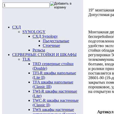
19" монтажная
Допустимая ра
СХД
SYNOLOGY
Монтажная дву
СХД Synology
бесперебойног
Пьедестальные
подготовленны
Стоечные
удобство эксп
Рельсы
стойки облада
СЕРВЕРНЫЕ СТОЙКИ И ШКАФЫ
регулировки 5
TLK
телекоммуника
TRD серверные стойки
болтами, вход
(Double)
и ролики прио
TFI-R шкафы напольные
поставляется 
(Lite II)
28601-90 (19-
TFA шкафы напольные
закрытых поме
(Classic III)
порошковое, у
TWI-R шкафы настенные
на открытую м
(Lite)
TWC-R шкафы настенные
(Classic II)
TWS шкафы настенные
Артикул