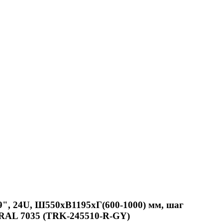
9", 24U, Ш550xВ1195xГ(600-1000) мм, шаг
й RAL 7035 (TRK-245510-R-GY)