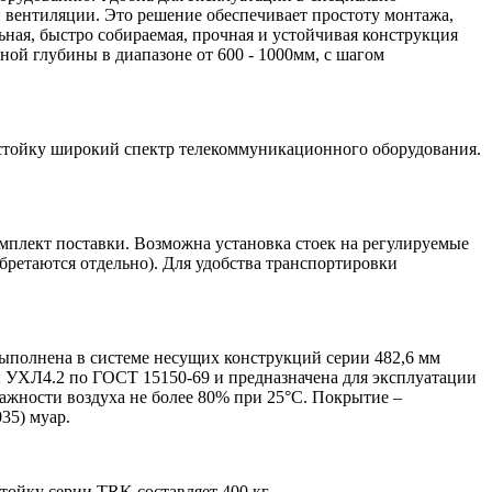
вентиляции. Это решение обеспечивает простоту монтажа,
ная, быстро собираемая, прочная и устойчивая конструкция
ой глубины в диапазоне от 600 - 1000мм, с шагом
в стойку широкий спектр телекоммуникационного оборудования.
мплект поставки. Возможна установка стоек на регулируемые
бретаются отдельно). Для удобства транспортировки
 выполнена в системе несущих конструкций серии 482,6 мм
 УХЛ4.2 по ГОСТ 15150-69 и предназначена для эксплуатации
ажности воздуха не более 80% при 25°С. Покрытие –
35) муар.
ойку серии TRK составляет 400 кг.