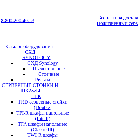
Бесплатная достав
8-800-200-40-53
Пожизненный серв
Каталог оборудования
СХД
SYNOLOGY
СХД Synology
Пьедестальные
Стоечные
Рельсы
СЕРВЕРНЫЕ СТОЙКИ И
ШКАФЫ
TLK
TRD серверные стойки
(Double)
TFI-R шкафы напольные
(Lite II)
TFA шкафы напольные
(Classic III)
TWI-R шкафы