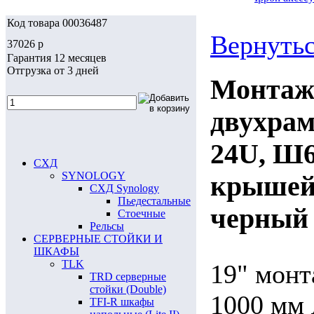
Код товара 00036487
Вернутьс
37026
p
Гарантия 12 месяцев
Отгрузка от 3 дней
Монтаж
двухрам
24U, Ш6
СХД
SYNOLOGY
крышей,
СХД Synology
Пьедестальные
черный 
Стоечные
Рельсы
СЕРВЕРНЫЕ СТОЙКИ И
ШКАФЫ
TLK
19" монт
TRD серверные
стойки (Double)
1000 мм 
TFI-R шкафы