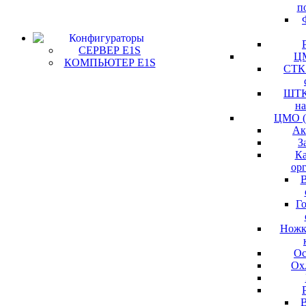
п
Конфигураторы
СЕРВЕР E1S
Ц
КОМПЬЮТЕР E1S
СТК
ШТК
н
ЦМО (
Ак
З
К
ор
В
Г
Ножк
Ос
Ох
В