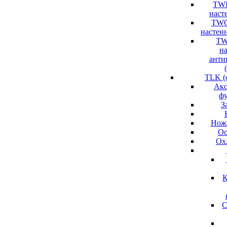
TWI
насте
TWC
настенн
TW
н
анти
TLK (
Акс
ф
З
Нож
Ос
Ох
К
С