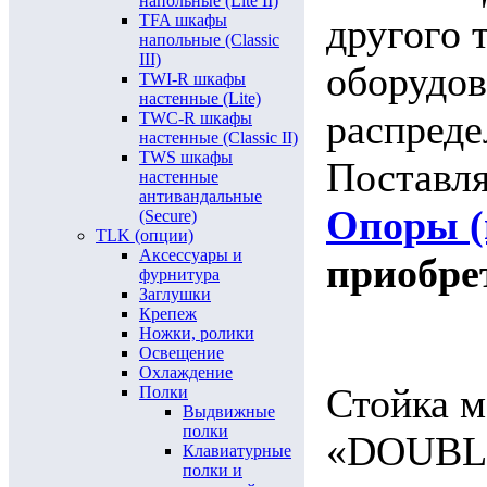
напольные (Lite II)
TFA шкафы
другого 
напольные (Classic
III)
оборудов
TWI-R шкафы
настенные (Lite)
распреде
TWC-R шкафы
настенные (Classic II)
TWS шкафы
Поставля
настенные
антивандальные
Опоры (
(Secure)
TLK (опции)
Аксессуары и
приобре
фурнитура
Заглушки
Крепеж
Ножки, ролики
Освещение
Охлаждение
Стойка м
Полки
Выдвижные
полки
«DOUBLE
Клавиатурные
полки и