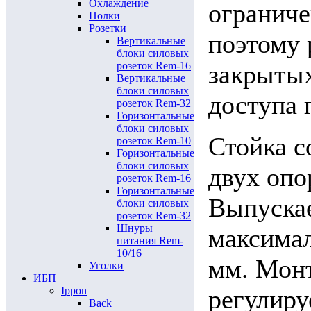
Охлаждение
ограниче
Полки
Розетки
поэтому 
Вертикальные
блоки силовых
розеток Rem-16
закрыты
Вертикальные
блоки силовых
доступа 
розеток Rem-32
Горизонтальные
блоки силовых
Стойка с
розеток Rem-10
Горизонтальные
блоки силовых
двух опо
розеток Rem-16
Горизонтальные
Выпускае
блоки силовых
розеток Rem-32
Шнуры
максимал
питания Rem-
10/16
мм. Монт
Уголки
ИБП
Ippon
регулиру
Back