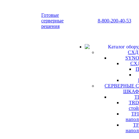
Готовые
серверные
8-800-200-40-53
решения
Каталог обору
СХД
SYN
СХД
П
СЕРВЕРНЫЕ 
ШКА
T
TRD
стой
TF
наполь
TF
наполь