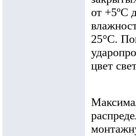
от +5ºС 
влажност
25°С. По
ударопро
цвет све
Максима
распреде
монтажн