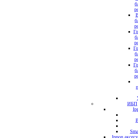
б
р
В
б
р
Г
б
р
Г
б
р
Г
б
р
ИБП
Ip
B
Sma
Ippon аксес