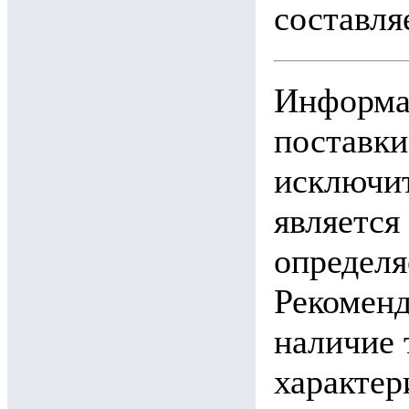
составляе
Информац
поставки
исключит
является
определя
Рекоменд
наличие 
характ