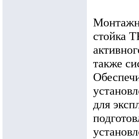
Монтажн
стойка T
активног
также си
Обеспечи
установл
для эксп
подгото
установл