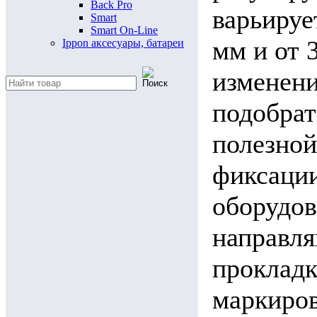
Back Pro
варьируе
Smart
Smart On-Line
мм и от 
Ippon аксесуары, батареи
изменени
подобрат
полезной
фиксации
оборудов
направля
прокладк
маркиров