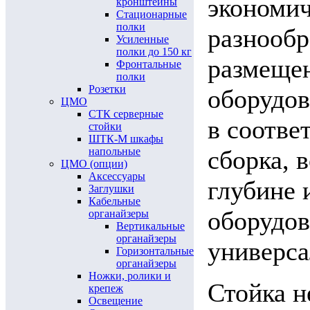
экономи
кронштейны
Стационарные
полки
разнообр
Усиленные
полки до 150 кг
размеще
Фронтальные
полки
Розетки
оборудов
ЦМО
СТК серверные
в соотве
стойки
ШТК-М шкафы
напольные
сборка, 
ЦМО (опции)
Аксессуары
глубине 
Заглушки
Кабельные
оборудов
органайзеры
Вертикальные
органайзеры
универс
Горизонтальные
органайзеры
Ножки, ролики и
Стойка н
крепеж
Освещение