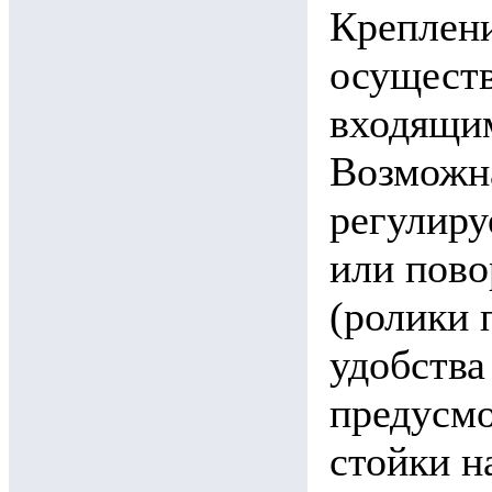
Креплени
осуществ
входящим
Возможна
регулиру
или пово
(ролики 
удобства
предусмо
стойки н