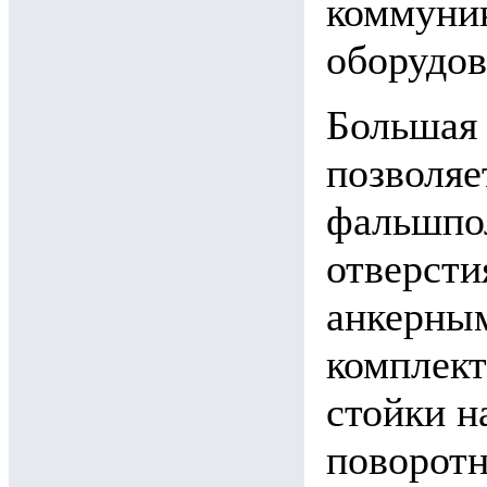
коммуник
оборудов
Большая
позволяе
фальшпол
отверсти
анкерным
комплект
стойки н
поворот