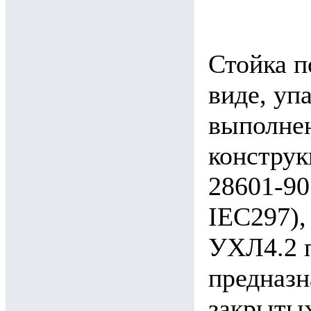
Стойка п
виде, уп
выполнен
конструк
28601-90
IEC297),
УХЛ4.2 
предназн
закрыты