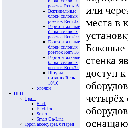
блоки силовых
розеток Rem-16
или чере
Вертикальные
блоки силовых
места в 
розеток Rem-32
Горизонтальные
блоки силовых
установк
розеток Rem-10
Горизонтальные
Боковые 
блоки силовых
розеток Rem-16
стенка я
Горизонтальные
блоки силовых
розеток Rem-32
доступ к
Шнуры
питания Rem-
оборудов
10/16
Уголки
ИБП
четырёх 
Ippon
Back
оборудов
Back Pro
Smart
Smart On-Line
оснащаю
Ippon аксесуары, батареи