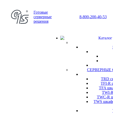
Готовые
серверные
8-800-200-40-53
решения
Каталог
СЕРВЕРНЫЕ
TRD се
TFI-R 
TFA шка
TWI-R
TWC-R шк
TWS шкафы