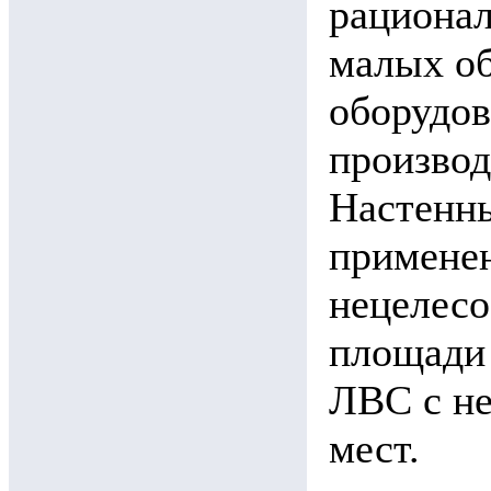
рационал
малых о
оборудов
произво
Настенны
примене
нецелесо
площади
ЛВС с н
мест.