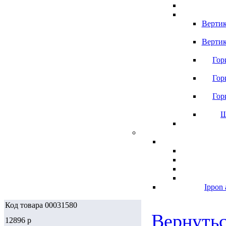
Вертик
Вертик
Гор
Гор
Гор
Ш
Ippon 
Код товара 00031580
Вернутьс
12896
p