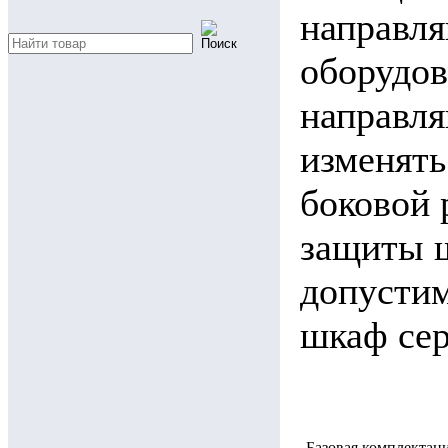
направля
оборудо
направл
изменять
боковой 
защиты ш
допустим
шкаф сер
Базовая комплектац