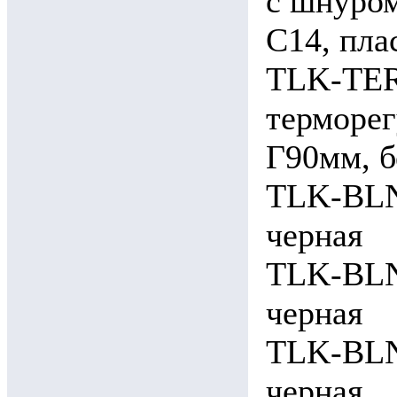
c шнуром
C14, пла
TLK-TER
терморег
Г90мм, б
TLK-BLN
черная
TLK-BLN
черная
TLK-BLN
черная