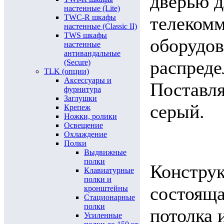
дверью д
настенные (Lite)
TWC-R шкафы
телекомм
настенные (Classic II)
TWS шкафы
оборудов
настенные
антивандальные
распреде
(Secure)
TLK (опции)
Аксессуары и
Поставля
фурнитура
Заглушки
серый.
Крепеж
Ножки, ролики
Освещение
Охлаждение
Полки
Выдвижные
полки
Конструк
Клавиатурные
полки и
состояща
кронштейны
Стационарные
полки
потолка 
Усиленные