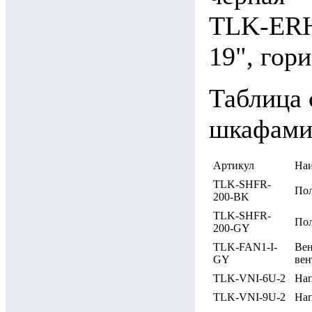
TLK-ERH
19", гор
Таблица 
шкафами
Артикул
На
TLK-SHFR-
Пол
200-BK
TLK-SHFR-
Пол
200-GY
TLK-FAN1-I-
Вен
GY
вен
TLK-VNI-6U-2
Нап
TLK-VNI-9U-2
Нап