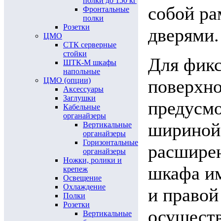
полки до 150 кг
собой ра
Фронтальные
полки
Розетки
дверями.
ЦМО
СТК серверные
стойки
Для фикс
ШТК-М шкафы
напольные
ЦМО (опции)
поверхно
Аксессуары
Заглушки
предусмо
Кабельные
органайзеры
шириной
Вертикальные
органайзеры
Горизонтальные
расширен
органайзеры
Ножки, ролики и
шкафа им
крепеж
Освещение
Охлаждение
и правой
Полки
Розетки
осуществ
Вертикальные