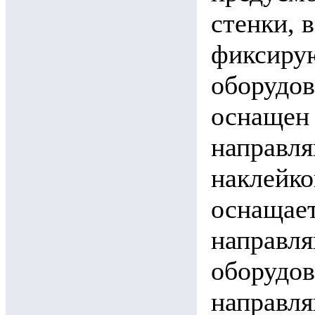
стенки, 
фиксирую
оборудов
оснащен
направля
наклейко
оснащае
направля
оборудо
направл