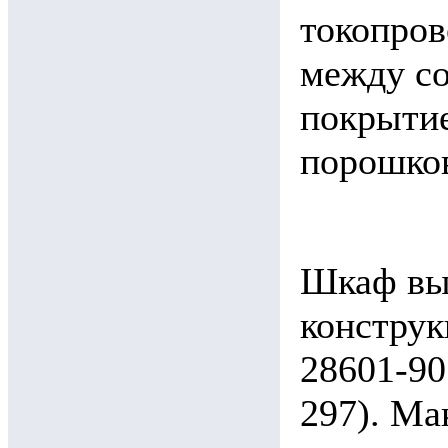
токопров
между со
покрыти
порошков
Шкаф вы
конструк
28601-90
297). Ма