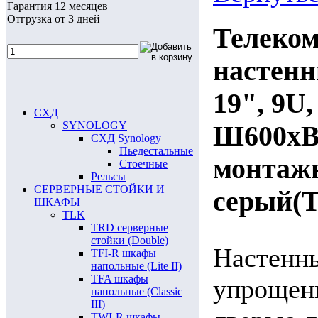
Гарантия 12 месяцев
Отгрузка от 3 дней
Телеко
настен
19", 9U
СХД
SYNOLOGY
Ш600хВ4
СХД Synology
Пьедестальные
монтаж
Стоечные
Рельсы
СЕРВЕРНЫЕ СТОЙКИ И
серый(
ШКАФЫ
TLK
TRD серверные
стойки (Double)
Настенн
TFI-R шкафы
напольные (Lite II)
TFA шкафы
упрощенн
напольные (Classic
III)
TWI-R шкафы