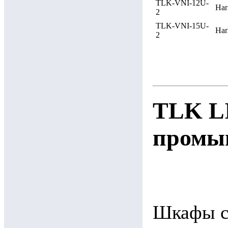
TLK-VNI-12U-
Нап
2
TLK-VNI-15U-
Нап
2
TLK L
промы
Шкафы се