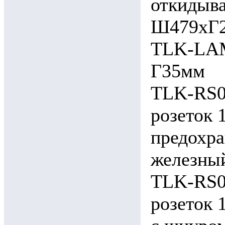
откидыва
Ш479хГ2
TLK-LAM
Г35мм
TLK-RS0
розеток 
предохра
железны
TLK-RS0
розеток 