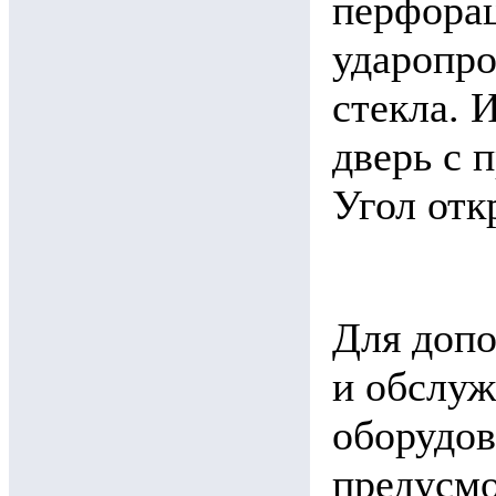
перфорац
ударопро
стекла. 
дверь с 
Угол отк
Для допо
и обслуж
оборудов
предусм