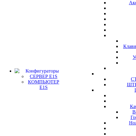
Ак
Клави
У
Конфигураторы
СЕРВЕР E1S
СТ
КОМПЬЮТЕР
ШТК
E1S
Ка
В
Го
Но