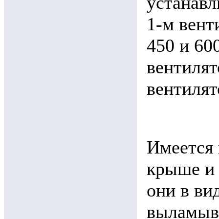
устанавл
1-м вент
450 и 60
вентилят
вентилят
Имеется 
крыше и 
они в ви
выламыв