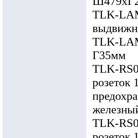
Ш479хГ2
TLK-LAM
выдвижн
TLK-LAM
Г35мм
TLK-RS0
розеток 
предохра
железны
TLK-RS0
розеток 