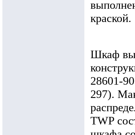
выполне
краской.
Шкаф вы
констру
28601-90
297). Ма
распреде
TWP сост
шкафа со