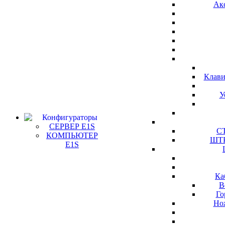
Ак
Клави
У
Конфигураторы
СЕРВЕР E1S
СТ
КОМПЬЮТЕР
ШТК
E1S
Ка
В
Го
Но