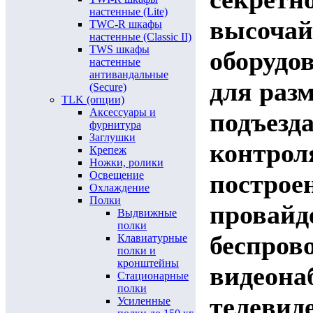
настенные (Lite)
высочай
TWC-R шкафы
настенные (Classic II)
TWS шкафы
оборудо
настенные
антивандальные
для раз
(Secure)
TLK (опции)
Аксессуары и
подъезда
фурнитура
Заглушки
контрол
Крепеж
Ножки, ролики
Освещение
построе
Охлаждение
Полки
провайд
Выдвижные
полки
беспрово
Клавиатурные
полки и
кронштейны
видеона
Стационарные
полки
телевид
Усиленные