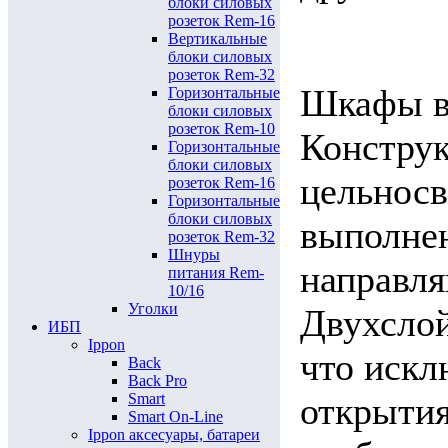
блоки силовых
розеток Rem-16
Вертикальные
блоки силовых
розеток Rem-32
Шкафы вы
Горизонтальные
блоки силовых
розеток Rem-10
Конструк
Горизонтальные
блоки силовых
цельносв
розеток Rem-16
Горизонтальные
блоки силовых
выполнен
розеток Rem-32
Шнуры
направля
питания Rem-
10/16
Уголки
Двухслой
ИБП
Ippon
что искл
Back
Back Pro
Smart
открытия
Smart On-Line
Ippon аксесуары, батареи