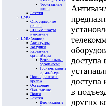
полки до 150 кг
Фронтальные
Антиван
полки
Розетки
предназн
ЦМО
СТК серверные
стойки
установл
ШТК-М шкафы
напольные
телекомм
ЦМО (опции)
Аксессуары
Заглушки
оборудов
Кабельные
органайзеры
доступа 
Вертикальные
органайзеры
устанавл
Горизонтальные
органайзеры
Ножки, ролики и
доступа 
крепеж
Освещение
в подъез
Охлаждение
Полки
Розетки
других к
Вертикальные