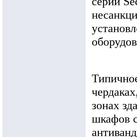
серии Se
несанкци
установл
оборудов
Типичное
чердаках
зонах зд
шкафов 
антиванд