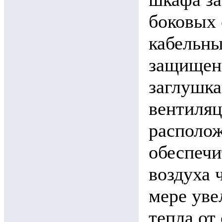
боковых 
кабельны
защищен
заглушк
вентиляц
располож
обеспечи
воздуха 
мере уве
тепла от