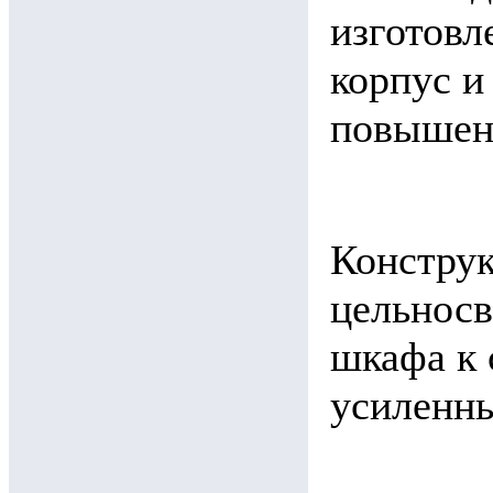
изготовл
корпус и
повышенн
Конструк
цельносв
шкафа к 
усиленны