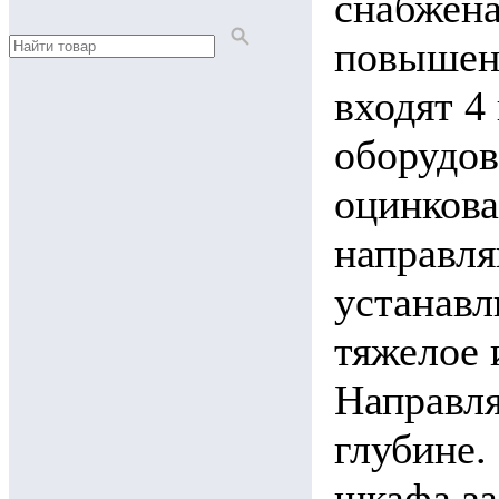
снабжена
повышенн
входят 4
оборудов
оцинков
направля
устанавл
тяжелое 
Направля
глубине.
шкафа за