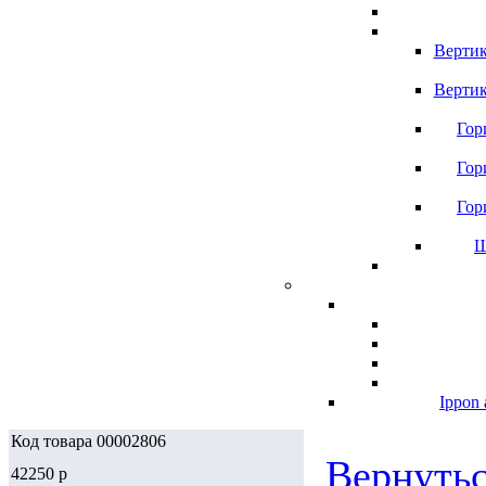
Вертик
Вертик
Гор
Гор
Гор
Ш
Ippon 
Код товара 00002806
Вернутьс
42250
p