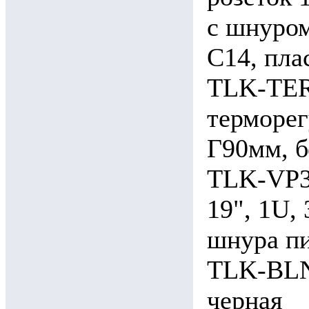
c шнуром
C14, пла
TLK-TER
терморег
Г90мм, б
TLK-VP3
19", 1U,
шнура пи
TLK-BLN
черная