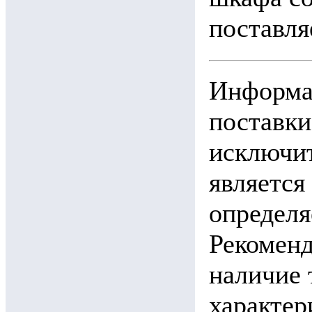
поставля
Информац
поставки
исключит
является
определя
Рекоменд
наличие 
характ