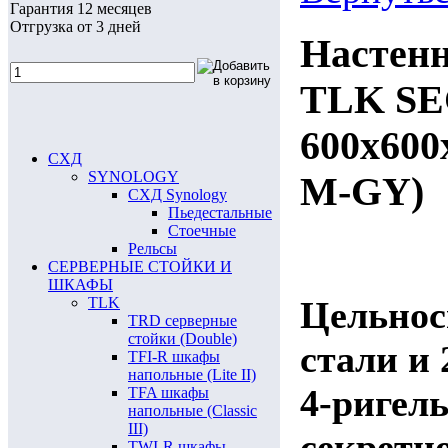
Гарантия 12 месяцев
Отгрузка от 3 дней
Настен
TLK SE
600х600
СХД
SYNOLOGY
M-GY)
СХД Synology
Пьедестальные
Стоечные
Рельсы
СЕРВЕРНЫЕ СТОЙКИ И
ШКАФЫ
TLK
Цельнос
TRD серверные
стойки (Double)
стали и 
TFI-R шкафы
напольные (Lite II)
4-ригел
TFA шкафы
напольные (Classic
III)
секретн
TWI-R шкафы