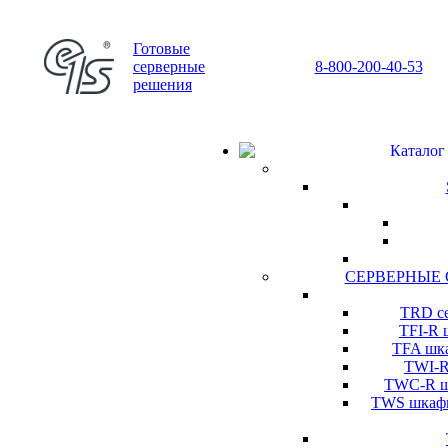
Готовые
серверные
8-800-200-40-53
решения
Каталог
СЕРВЕРНЫЕ
TRD се
TFI-R 
TFA шка
TWI-R
TWC-R шк
TWS шкафы