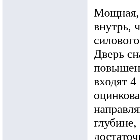
Мощная, 
внутрь, 
силового
Дверь сн
повышенн
входят 4
оцинков
направл
глубине,
достаточ