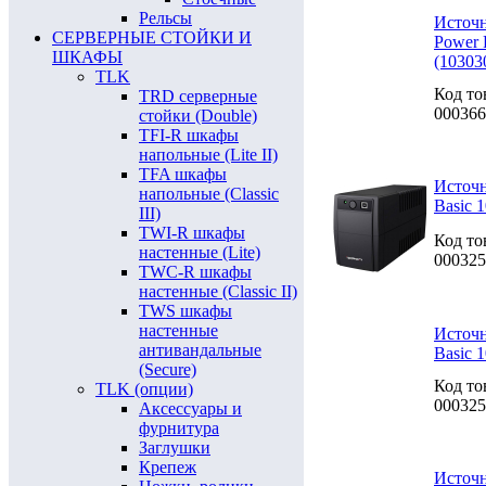
Рельсы
Источн
СЕРВЕРНЫЕ СТОЙКИ И
Power 
ШКАФЫ
(10303
TLK
Код то
TRD серверные
000366
стойки (Double)
TFI-R шкафы
напольные (Lite II)
TFA шкафы
Источн
напольные (Classic
Basic 
III)
TWI-R шкафы
Код то
настенные (Lite)
000325
TWC-R шкафы
настенные (Classic II)
TWS шкафы
настенные
Источн
антивандальные
Basic 
(Secure)
Код то
TLK (опции)
000325
Аксессуары и
фурнитура
Заглушки
Крепеж
Источн