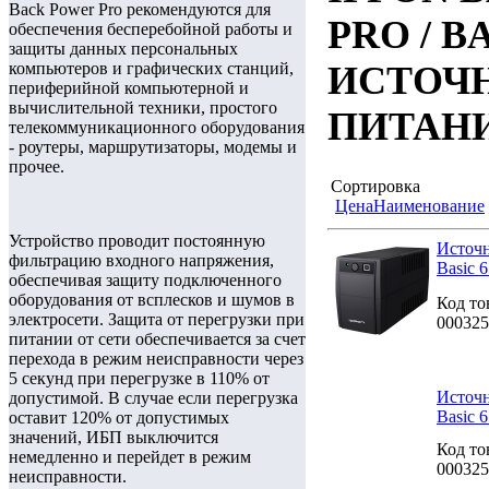
Back Power Pro рекомендуются для
PRO / 
обеспечения бесперебойной работы и
защиты данных персональных
компьютеров и графических станций,
ИСТОЧ
периферийной компьютерной и
вычислительной техники, простого
ПИТАН
телекоммуникационного оборудования
- роутеры, маршрутизаторы, модемы и
прочее.
Сортировка
Цена
Наименование
Устройство проводит постоянную
Источн
фильтрацию входного напряжения,
Basic 
обеспечивая защиту подключенного
оборудования от всплесков и шумов в
Код то
электросети. Защита от перегрузки при
000325
питании от сети обеспечивается за счет
перехода в режим неисправности через
5 секунд при перегрузке в 110% от
Источн
допустимой. В случае если перегрузка
Basic 
оставит 120% от допустимых
значений, ИБП выключится
Код то
немедленно и перейдет в режим
000325
неисправности.