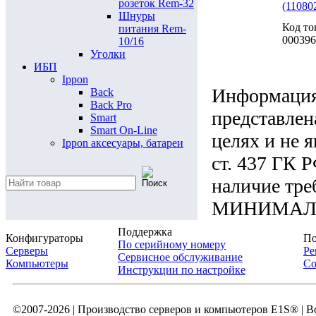
розеток Rem-32
(11080
Шнуры
Код то
питания Rem-
000396
10/16
Уголки
ИБП
Ippon
Информация 
Back
Back Pro
представлен
Smart
Smart On-Line
целях и не 
Ippon аксесуары, батареи
ст. 437 ГК 
наличие тре
МИНИМАЛЬН
Поддержка
Конфигураторы
По
По серийному номеру
Серверы
Ре
Сервисное обслуживание
Компьютеры
Со
Инструкции по настройке
©2007-2026 | Производство серверов и компьютеров E1S® | 