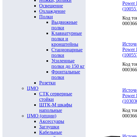
Ножки, ролики
Power 
Освещение
(10055
Охлаждение
Полки
Код то
Выдвижные
000366
полки
Клавиатурные
полки и
Источн
кронштейны
Power 
Стационарные
(10055
полки
Усиленные
Код то
полки до 150 кг
000366
Фронтальные
полки
Розетки
ЦМО
Источн
СТК серверные
Power 
стойки
(10303
ШТК-М шкафы
Код то
напольные
000366
ЦМО (опции)
Аксессуары
Заглушки
Кабельные
Источн