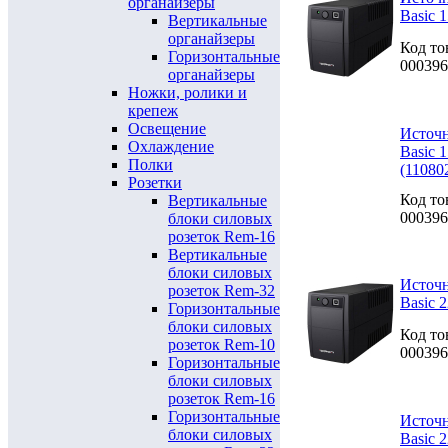
органайзеры
Basic 
Вертикальные
органайзеры
Код то
Горизонтальные
000396
органайзеры
Ножки, ролики и
крепеж
Освещение
Источн
Охлаждение
Basic 
Полки
(11080
Розетки
Код то
Вертикальные
000396
блоки силовых
розеток Rem-16
Вертикальные
блоки силовых
Источн
розеток Rem-32
Basic 
Горизонтальные
блоки силовых
Код то
розеток Rem-10
000396
Горизонтальные
блоки силовых
розеток Rem-16
Горизонтальные
Источн
блоки силовых
Basic 