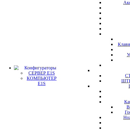
Ак
Клави
У
Конфигураторы
СЕРВЕР E1S
СТ
КОМПЬЮТЕР
ШТК
E1S
Ка
В
Го
Но