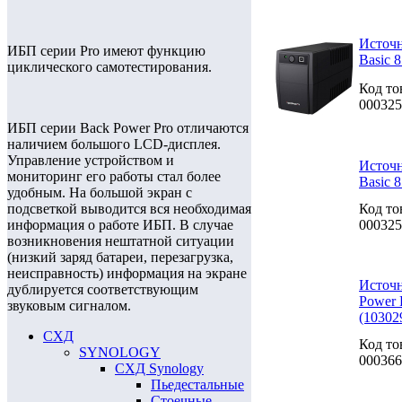
Источн
ИБП серии Pro имеют функцию
Basic 
циклического самотестирования.
Код то
000325
ИБП серии Back Power Pro отличаются
наличием большого LCD-дисплея.
Управление устройством и
Источн
мониторинг его работы стал более
Basic 
удобным. На большой экран с
Код то
подсветкой выводится вся необходимая
000325
информация о работе ИБП. В случае
возникновения нештатной ситуации
(низкий заряд батареи, перезагрузка,
неисправность) информация на экране
Источн
дублируется соответствующим
Power 
звуковым сигналом.
(10302
СХД
Код то
SYNOLOGY
000366
СХД Synology
Пьедестальные
Стоечные