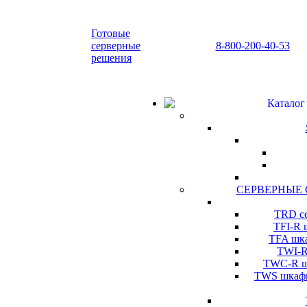
Готовые
серверные
8-800-200-40-53
решения
Каталог
СЕРВЕРНЫЕ
TRD се
TFI-R 
TFA шка
TWI-R
TWC-R шк
TWS шкафы